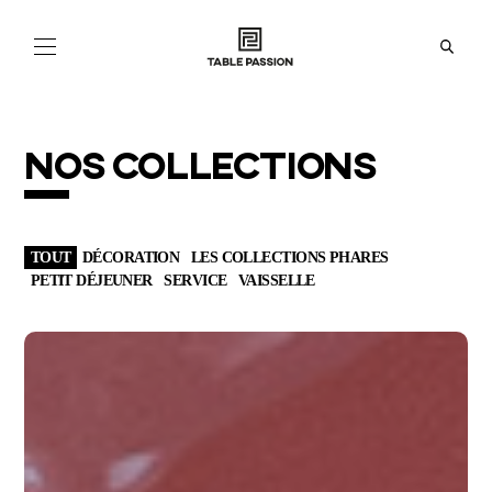
NOS
COLLECTIONS
NOS COLLECTIONS
ACTUALITÉS
À
PROPOS
TOUT
DÉCORATION
LES COLLECTIONS PHARES
BOUTIQUES
PETIT DÉJEUNER
SERVICE
VAISSELLE
EN
FR
IT
ES