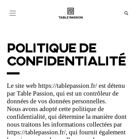
NOS
COLLECTIONS
POLITIQUE DE
ACTUALITÉS
CONFIDENTIALITÉ
À
PROPOS
BOUTIQUES
Le site web https://tablepassion.fr/ est détenu
par Table Passion, qui est un contrôleur de
données de vos données personnelles.
EN
FR
IT
ES
Nous avons adopté cette politique de
confidentialité, qui détermine la manière dont
nous traitons les informations collectées par
https://tablepassion.fr/, qui fournit également