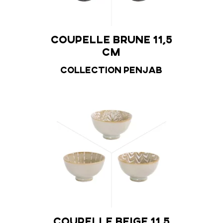
Coupelle brune 11,5
Coupe
5 cm
cm
Penjab
Collection Penjab
Colle
Coupelle beige 11,5
Coupe