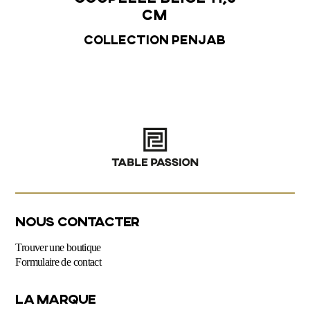
15 cm
cm
Penjab
Collection Penjab
Colle
NOUS CONTACTER
Trouver une boutique
Formulaire de contact
LA MARQUE