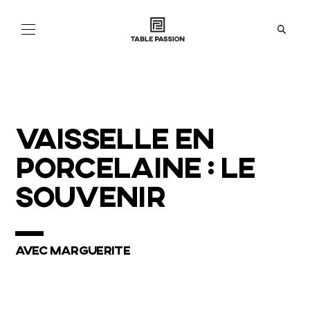
NOS
COLLECTIONS
ACTUALITÉS
VAISSELLE EN
À
PROPOS
PORCELAINE : LE
BOUTIQUES
SOUVENIR
EN
FR
IT
ES
AVEC MARGUERITE