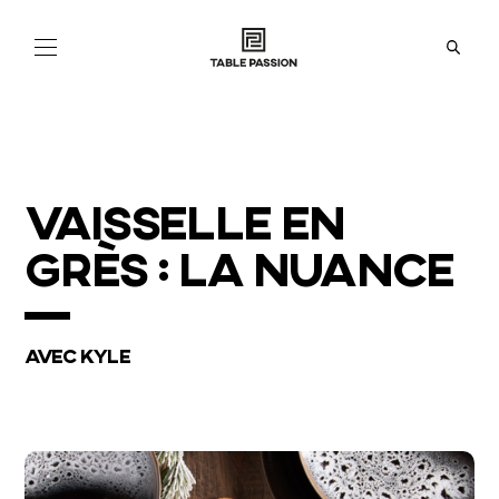
NOS
COLLECTIONS
ACTUALITÉS
VAISSELLE EN
À
PROPOS
GRÈS : LA NUANCE
BOUTIQUES
AVEC KYLE
EN
FR
IT
ES