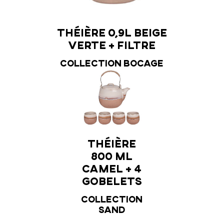
ère 0,9L camel +
Théière 0,9L beige
filtre
verte + filtre
lection Bocage
Collection Bocage
Théière
800 ml
camel + 4
gobelets
Collection
Sand