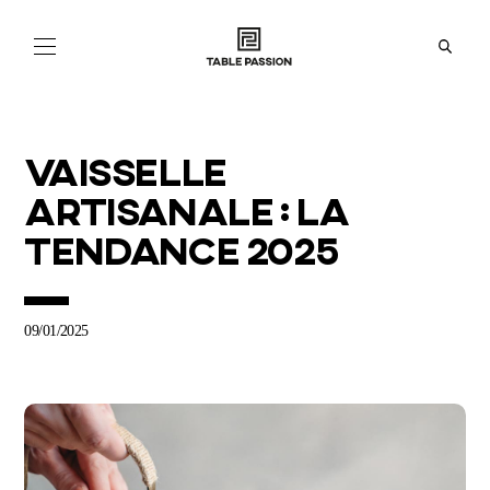
NOS
COLLECTIONS
ACTUALITÉS
VAISSELLE
ARTISANALE : LA
À
PROPOS
TENDANCE 2025
BOUTIQUES
09/01/2025
EN
FR
IT
ES