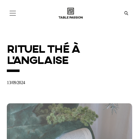
NOS
COLLECTIONS
ACTUALITÉS
RITUEL THÉ À
L’ANGLAISE
À
PROPOS
BOUTIQUES
13/09/2024
EN
FR
IT
ES