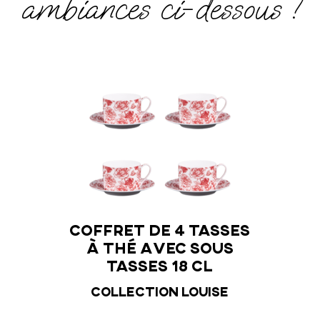
ambiances ci-dessous !
t de 4 tasses
Plat à cake 36 cm
 avec sous
Collection Louise
ses 18 cl
ction Louise