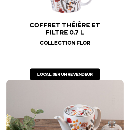
et théière et
Coffret de 2 petits
ltre 0.7 l
déjeuners 35 cl
lection Flor
Collection Flor
LOCALISER UN REVENDEUR