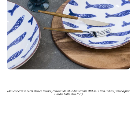
(Assiette creuse 24cm bleu en faïence, couverts de table Amsterdam effet bois Jean Dubost, verre à pied
Gordes bullé bleu 25cl)