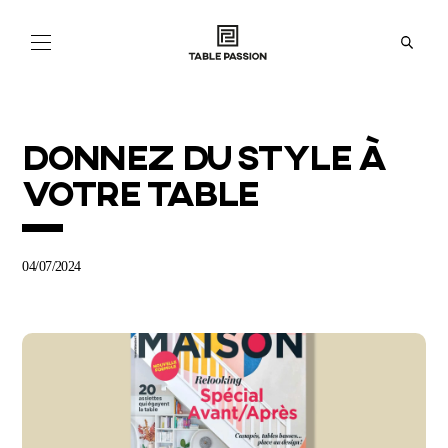
NOS
COLLECTIONS
ACTUALITÉS
DONNEZ DU STYLE À
VOTRE TABLE
À
PROPOS
BOUTIQUES
04/07/2024
EN
FR
IT
ES